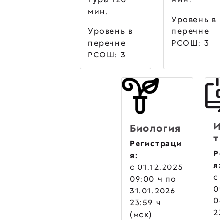
мин.
Уровень в
Уровень в
перечне
перечне
РСОШ: 3
РСОШ: 3
Биология
т
Регистраци
Р
я:
я
c 01.12.2025
c
09:00 ч по
0
31.01.2026
0
23:59 ч
2
(мск)