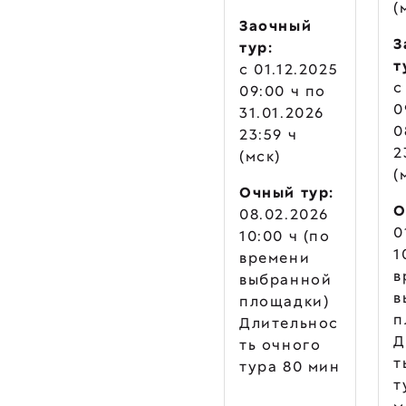
(
Заочный
З
тур:
т
c 01.12.2025
c
09:00 ч по
0
31.01.2026
0
23:59 ч
2
(мск)
(
Очный тур:
О
08.02.2026
0
10:00 ч (по
1
времени
в
выбранной
в
площадки)
п
Длительнос
Д
ть очного
т
тура 80 мин
т