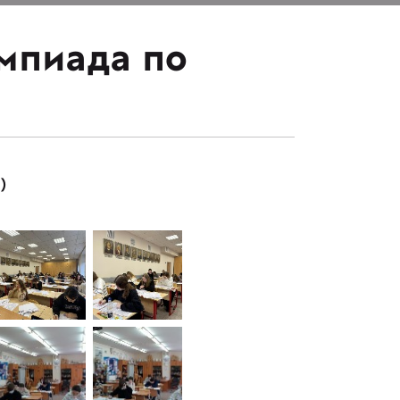
импиада по
)